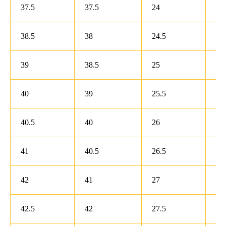
37.5
37.5
24
7
38.5
38
24.5
7.5
39
38.5
25
8
40
39
25.5
8.5
40.5
40
26
9
41
40.5
26.5
9.5
42
41
27
10
42.5
42
27.5
10