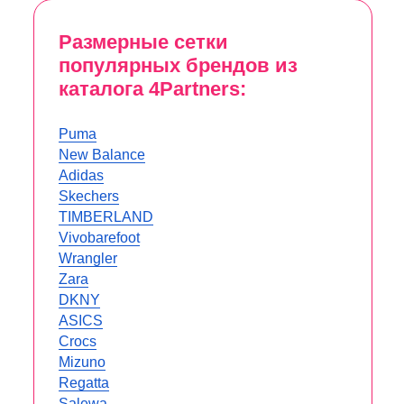
Размерные сетки
популярных брендов из
каталога 4Partners:
Puma
New Balance
Аdidas
Skechers
TIMBERLAND
Vivobarefoot
Wrangler
Zara
DKNY
ASICS
Crocs
Mizuno
Regatta
Salewa