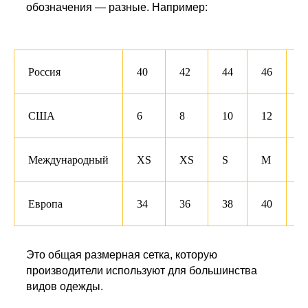
обозначения — разные. Например:
Россия
40
42
44
46
4
США
6
8
10
12
1
Международный
XS
XS
S
M
Европа
34
36
38
40
4
Это общая размерная сетка, которую
производители используют для большинства
видов одежды.