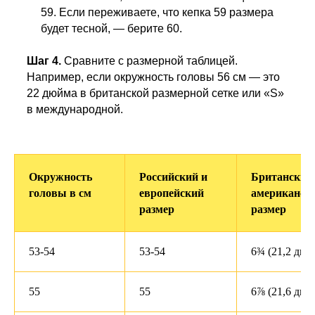
59. Если переживаете, что кепка 59 размера
будет тесной, — берите 60.
Шаг 4.
Сравните с размерной таблицей.
Например, если окружность головы 56 см — это
22 дюйма в британской размерной сетке или «S»
в международной.
Окружность
Российский и
Британский
головы в см
европейский
американск
размер
размер
53-54
53-54
6¾ (21,2 дюй
55
55
6⅞ (21,6 дюй