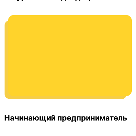
Опытный предприниматель
У вас уже есть онлайн-магазин,
и вы хотите его масштабировать,
диверсифицировать каналы продаж или
расширить линейку товаров.
Устали от неприятных подводных
камней маркетплейсов — штрафы,
сроки, потеря посылок. Хотите сами
управлять продажами.