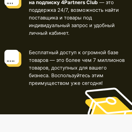
01
Создадите свой онлайн-магазин уже на
3 уроке курса.
02
Получите работающую систему запуска
бизнеса по схеме дропшиппинга
03
Не привязаны к месту — обучайтесь
и затем ведите бизнес из любой точки
мира
Получите эксклюзивное предложение