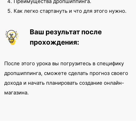
Сергей Дохов
Сооснователь digital-агентства DOKHOV.
media, продюсер TikTok, Reels, Youtube,
Дзен, ВК. Бизнес-блогер проекта «Время
Пришло».
Этот курс прошло более
200 человек
На случай если вы сомневаетесь,
просто почитайте каких результатов
достигли наши ученики:
‹
›