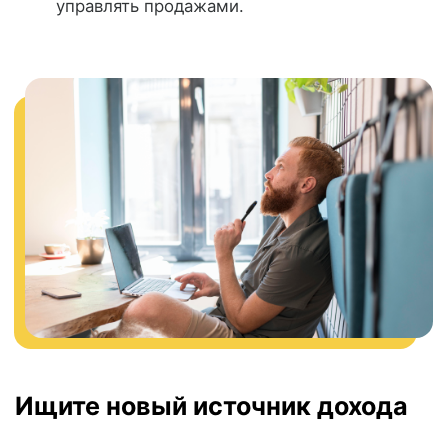
личный кабинет.
Бесплатный доступ к огромной базе
товаров — это более чем 7 миллионов
товаров, доступных для вашего
бизнеса. Воспользуйтесь этим
преимуществом уже сегодня!
Программа курса
Урок 1
Урок 2
Урок 3
Урок 4
Урок 5