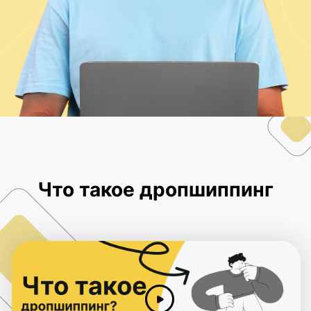
01
Дропшиппинг с 4Partners — это способ
продаж, в котором вы как продавец
только принимаете и обрабатываете
заказы, а закупает у поставщиков и
доставляет их дропшиппинг-сервис.
02
Бизнес без вложений меньше чем за
час и выход на популярные площадки,
сразу после размещения объявлений
(Авито, Юла, OLX и тд).
03
Возможность заниматься делом по
душе. На выбор для вашего магазина