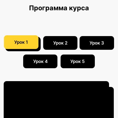
04
по подписке на 4Partners Club
05
Короткие уроки без «воды» — получите
максимум пользы и сможете быстро
запуститься
Эксперты и ведущие курса